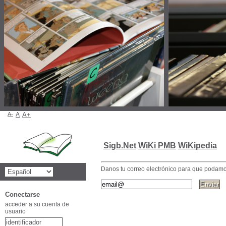
A-
A
A+
Sigb.Net
WiKi PMB
WiKipedia
Danos tu correo electrónico para que podamos
Conectarse
acceder a su cuenta de
usuario