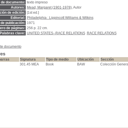
o de documento:
texto impreso
Autores:
Mead, Margaret (1901-1978)
, Autor
ión de edición:
[1st ed.]
Editorial:
Philadelphia : Lippincott Williams & Wilkins
de publicación:
1971
ro de páginas:
256 p. 22 cm.
Palabras clave:
UNITED STATES--RACE RELATIONS
RACE RELATIONS
ste documento
res
barras
Signatura
Tipo de medio
Ubicación
Sección
301.45 MEA
Book
BAW
Colección Genera