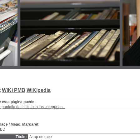
t
WiKi PMB
WiKipedia
e esta página puede:
a pantalla de inicio con las categorías...
 race
/ Mead, Margaret
SBD
Título :
A rap on race