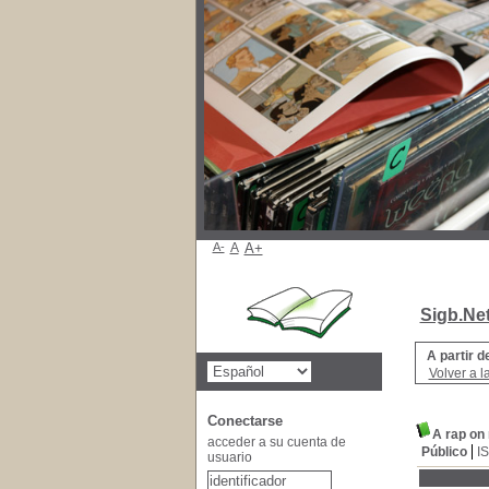
A-
A
A+
Sigb.Ne
A partir d
Volver a l
Conectarse
A rap on
acceder a su cuenta de
Público
I
usuario