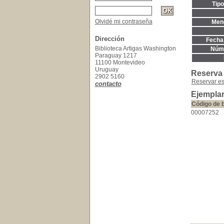
Tip
Olvidé mi contraseña
Menc
Dirección
Fecha 
Biblioteca Artigas Washington
Núme
Paraguay 1217
11100 Montevideo
Uruguay
Reserva
2902 5160
Reservar e
contacto
Ejempla
Código de 
00007252