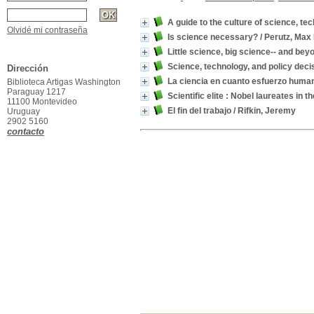
A guide to the culture of science, te
Olvidé mi contraseña
Is science necessary?
/ Perutz, Max 
Little science, big science-- and bey
Science, technology, and policy deci
Dirección
La ciencia en cuanto esfuerzo huma
Biblioteca Artigas Washington
Paraguay 1217
Scientific elite : Nobel laureates in t
11100 Montevideo
El fin del trabajo
/ Rifkin, Jeremy
Uruguay
2902 5160
contacto