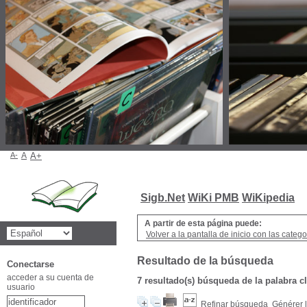
A-
A
A+
Sigb.Net
WiKi PMB
WiKipedia
A partir de esta página puede:
Volver a la pantalla de inicio con las categor
Resultado de la búsqueda
Conectarse
acceder a su cuenta de
7 resultado(s) búsqueda de la palabr
usuario
Refinar búsqueda
Générer l