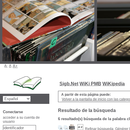
A-
A
A+
Sigb.Net
WiKi PMB
WiKipedia
A partir de esta página puede:
Volver a la pantalla de inicio con las categor
Resultado de la búsqueda
Conectarse
acceder a su cuenta de
6 resultado(s) búsqueda de la palabra c
usuario
Refinar búsqueda
Générer l