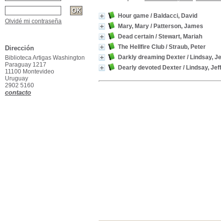
Hour game
/ Baldacci, David
Olvidé mi contraseña
Mary, Mary
/ Patterson, James
Dead certain
/ Stewart, Mariah
The Hellfire Club
/ Straub, Peter
Dirección
Darkly dreaming Dexter
/ Lindsay, Je
Biblioteca Artigas Washington
Paraguay 1217
Dearly devoted Dexter
/ Lindsay, Jeff
11100 Montevideo
Uruguay
2902 5160
contacto