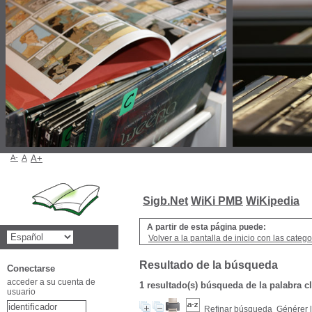
A-
A
A+
Sigb.Net
WiKi PMB
WiKipedia
A partir de esta página puede:
Volver a la pantalla de inicio con las categor
Resultado de la búsqueda
Conectarse
acceder a su cuenta de
1 resultado(s) búsqueda de la palabra 
usuario
Refinar búsqueda
Générer l