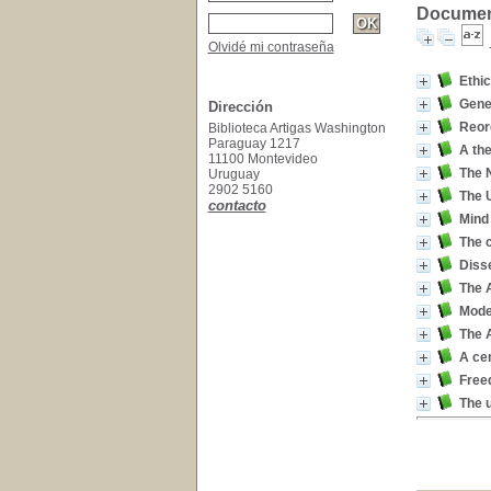
Document
Olvidé mi contraseña
Ethic
Gener
Dirección
Reor
Biblioteca Artigas Washington
Paraguay 1217
A the
11100 Montevideo
The 
Uruguay
2902 5160
The 
contacto
Mind 
The c
Diss
The 
Mode
The 
A ce
Free
The u