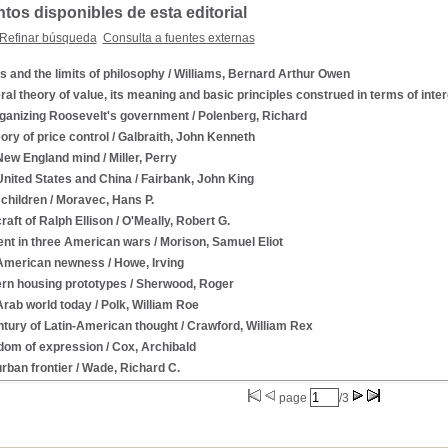
os disponibles de esta editorial
Refinar búsqueda
Consulta a fuentes externas
s and the limits of philosophy
/ Williams, Bernard Arthur Owen
al theory of value, its meaning and basic principles construed in terms of inter
ganizing Roosevelt's government
/ Polenberg, Richard
ory of price control
/ Galbraith, John Kenneth
New England mind
/ Miller, Perry
United States and China
/ Fairbank, John King
children
/ Moravec, Hans P.
raft of Ralph Ellison
/ O'Meally, Robert G.
ent in three American wars
/ Morison, Samuel Eliot
American newness
/ Howe, Irving
rn housing prototypes
/ Sherwood, Roger
Arab world today
/ Polk, William Roe
ntury of Latin-American thought
/ Crawford, William Rex
dom of expression
/ Cox, Archibald
rban frontier
/ Wade, Richard C.
page
/3