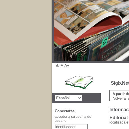
A-
A
A+
Sigb.Ne
A partir d
Volver a l
Informaci
Conectarse
acceder a su cuenta de
Editorial
usuario
localizada 