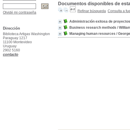
Documentos disponibles de esta 
Refinar búsqueda
Consulta a fu
Olvidé mi contraseña
Administración exitosa de proyecto
Business research methods / Willia
Dirección
Managing human resources / George 
Biblioteca Artigas Washington
Paraguay 1217
11100 Montevideo
Uruguay
2902 5160
contacto