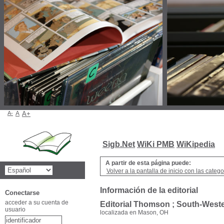
A-
A
A+
Sigb.Net
WiKi PMB
WiKipedia
A partir de esta página puede:
Volver a la pantalla de inicio con las categor
Información de la editorial
Conectarse
acceder a su cuenta de
Editorial Thomson ; South-West
usuario
localizada en Mason, OH