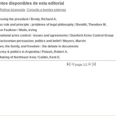
os disponibles de esta editorial
Refinar búsqueda
Consulta a fuentes externas
ssing the president
/ Brody, Richard A.
s rule and principle : problems of legal philosophy
/ Benditt, Theodore M.
am Faulkner
/ Malin, Irving
national arms control : issues and agreements
/ Stanford Arms Control Group
acksonian persuasion; politics and belief
/ Meyers, Marvin
n, the family, and freedom : the debate in documents
rmy & politics in Argentina
/ Potash, Robert A.
Making of Northeast Asia
/ Calder, Kent E.
page 1/1