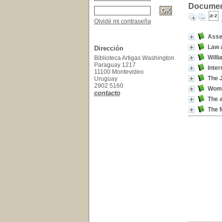
Document
Olvidé mi contraseña
Asse
Law a
Dirección
Willi
Biblioteca Artigas Washington
Paraguay 1217
Inter
11100 Montevideo
The J
Uruguay
2902 5160
Wome
contacto
The a
The 