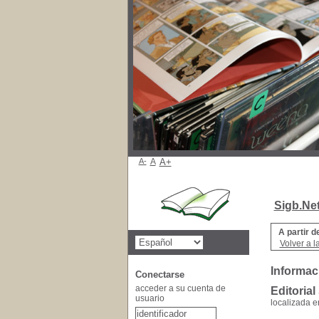
A-
A
A+
Sigb.Ne
A partir d
Volver a l
Informaci
Conectarse
acceder a su cuenta de
Editorial
usuario
localizada e