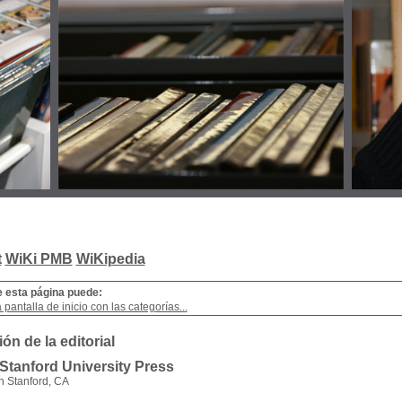
t
WiKi PMB
WiKipedia
e esta página puede:
a pantalla de inicio con las categorías...
ón de la editorial
 Stanford University Press
n Stanford, CA