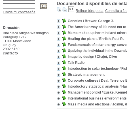
Documentos disponibles de esta 
Refinar búsqueda
Consulta a fu
Olvidé mi contraseña
Genetics
/ Brewer, George J.
The American way of life need not to
Dirección
Mama makes up her mind and other d
Biblioteca Artigas Washington
Paraguay 1217
Healing the planet
/ Ehrlich, Paul R.
11100 Montevideo
Fundamentals of solar energy conve
Uruguay
2902 5160
Upsizing the Individual in the Downs
contacto
Image by design
/ Chajet, Clive
Talk Radio
Introduction to solar technology
/ Fi
Strategic management
Corporate cultures
/ Deal, Terrence E
Introductory statistical analysis
/ Har
Management control
/ Euske, Kennet
International business environments
Mass media and elections
/ Joslyn, 