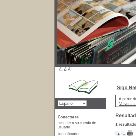
A-
A
A+
Sigb.Ne
A partir d
Volver a l
Resultad
Conectarse
acceder a su cuenta de
1 resultado
usuario