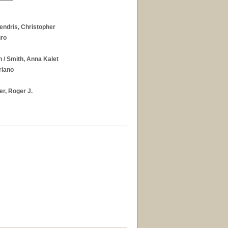
endris, Christopher
uro
h
/ Smith, Anna Kalet
riano
er, Roger J.