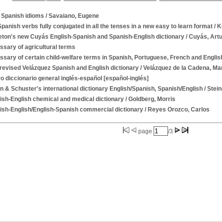
 Spanish idioms
/ Savaiano, Eugene
panish verbs fully conjugated in all the tenses in a new easy to learn format
/ K
eton's new Cuyás English-Spanish and Spanish-English dictionary
/ Cuyás, Art
ssary of agricultural terms
ssary of certain child-welfare terms in Spanish, Portuguese, French and Englis
revised Velázquez Spanish and English dictionary
/ Velázquez de la Cadena, Ma
 diccionario general inglés-español [español-inglés]
 & Schuster's international dictionary English/Spanish, Spanish/English
/ Stein
ish-English chemical and medical dictionary
/ Goldberg, Morris
ish-English/English-Spanish commercial dictionary
/ Reyes Orozco, Carlos
page
/3