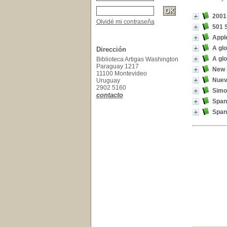
2001
Olvidé mi contraseña
501 S
Appl
A glo
Dirección
A glo
Biblioteca Artigas Washington
Paraguay 1217
New 
11100 Montevideo
Nuevo
Uruguay
2902 5160
Simon
contacto
Span
Span