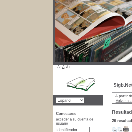
A-
A
A+
Sigb.Ne
A partir d
Volver a l
Resultad
Conectarse
acceder a su cuenta de
26 resulta
usuario