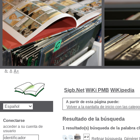
A-
A
A+
Sigb.Net
WiKi PMB
WiKipedia
A partir de esta página puede:
Volver a la pantalla de inicio con las categor
Resultado de la búsqueda
Conectarse
acceder a su cuenta de
1 resultado(s) búsqueda de la palabra cl
usuario
Refinar búsqueda
Générer l