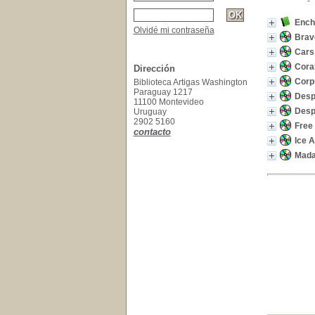
Ench
Olvidé mi contraseña
Brav
Cars
Cora
Dirección
Corp
Biblioteca Artigas Washington
Paraguay 1217
Desp
11100 Montevideo
Desp
Uruguay
2902 5160
Free
contacto
Ice 
Mada