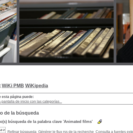
t
WiKi PMB
WiKipedia
e esta página puede:
a pantalla de inicio con las categorías...
o de la búsqueda
do(s) búsqueda de la palabra clave 'Animated films'
Refinar búsqueda
Générer le flux rss de la recherche
Consulta a fuentes ext