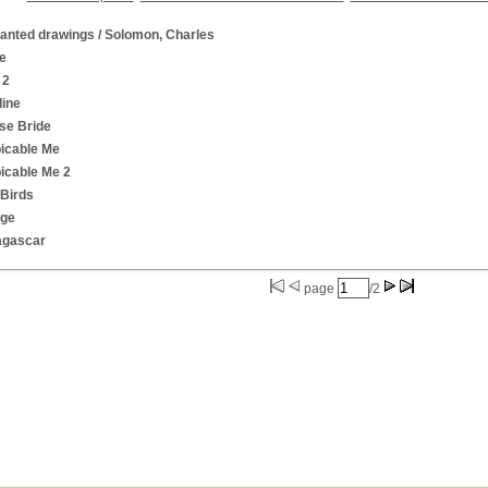
anted drawings
/ Solomon, Charles
e
 2
line
se Bride
icable Me
icable Me 2
 Birds
Age
gascar
page
/2