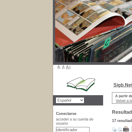
A-
A
A+
Sigb.Ne
A partir d
Volver a l
Resultad
Conectarse
acceder a su cuenta de
17 resulta
usuario