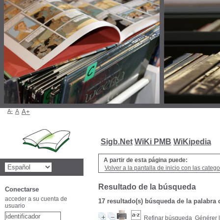
A-
A
A+
Sigb.Net
WiKi PMB
WiKipedia
A partir de esta página puede:
Volver a la pantalla de inicio con las categor
Resultado de la búsqueda
Conectarse
acceder a su cuenta de
17 resultado(s) búsqueda de la palabra
usuario
Refinar búsqueda
Générer l