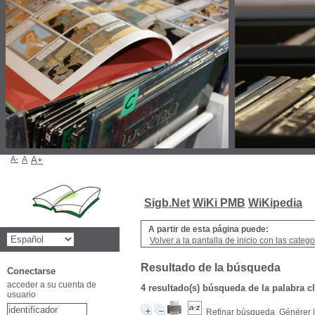
A-
A
A+
Sigb.Net
WiKi PMB
WiKipedia
A partir de esta página puede:
Volver a la pantalla de inicio con las categor
Resultado de la búsqueda
Conectarse
acceder a su cuenta de
4 resultado(s) búsqueda de la palabra cl
usuario
Refinar búsqueda
Générer l