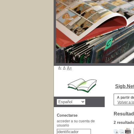
A-
A
A+
Sigb.Ne
A partir d
Volver a l
Resultad
Conectarse
acceder a su cuenta de
2 resultad
usuario