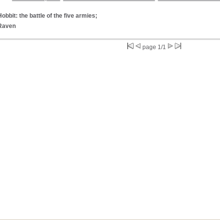
obbit: the battle of the five armies;
Raven
page 1/1