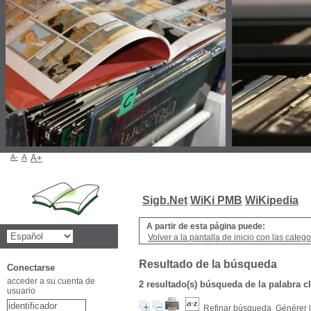
A-
A
A+
Sigb.Net
WiKi PMB
WiKipedia
A partir de esta página puede:
Volver a la pantalla de inicio con las categor
Resultado de la búsqueda
Conectarse
acceder a su cuenta de
2 resultado(s) búsqueda de la palabra cl
usuario
Refinar búsqueda
Générer l